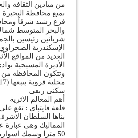
من ميادين الثقافة وال
تمتع محافظة البحيرة 
فرع رشيد شرقاَ ومحاف
والبحر المتوسط شمالاً
شريانين رئيسين بالجم
الإسكندرية الصحراوي 
العديد من المواقع الأث
الأديرة المسيحية بواد
سكنى ريفى
أهم المعالم الاثرية
قلعة قايتباى : تقع عل
بناها السلطان الأشرف 
50 مترا وسمك اسواره 4.5 متر .