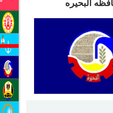
فظه البحيره