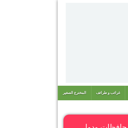
غرائب و طرائف
المخترع الصغير
حافظات ودول