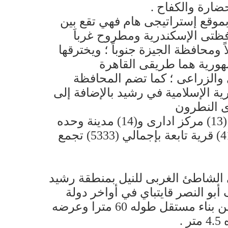
حضارة والكفاح .
بموقع إستراتيجى هام فهي تقع بين
ظتى الإسكندرية ومطروح غرباَ
 ومحافظة الجيزة جنوباً ؛ ويخترقها
هورية هما طريقى القاهرة
والزراعى ؛ كما تضم المحافظة
رية الإسلامية في رشيد بالإضافة إلى
ى النطرون
وتتكون المحافظة من (13) مركز ادارى و(14) مدينة وحده
محلية قروية يتبعها (417) قرية تابعة بإجمالي (5333) تجمع
ى الشاطئ الغربى للنيل بمنطقة رشيد
أبو النصر قايتباي في أواخر دولة
المماليك وهى عبارة عن بناء مستقل طوله 60 مترا وعرضه