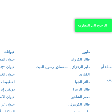
الرجوع الى المعلومه
طيور
حيوانات
طائر الكروان
حيوان المد
 دون مــاء أو
طير الزقزاق, السقساق, رسول الغيث
حيوان aye aye
الكنارى
حيوان الغز
وس
طائر الجوا
اخطبوط دا
طائر الزيبرا
دولفين إير
صقر الشاهين
حيوان الأط
طائر الكويتزل :
حيوان غزال
طيور التودي
الجَلَكَيا