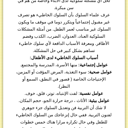
لحل أي مشكلة سلوكية لدى الأبناء وخاصة من هم في
سن مبكرة.
عرف علماء السلوك بأن السلوك الخاطيء هو تصرف
غير مقبول إجتماعياً ويتكرر دوما في موقف ما ويكون
السلوك غير مناسب لعمر الطفل. من أمثلة المشكلات
السلوكية العناد، العدوان، الضرب، الكذب وقضم
الأظافر. ومعرفة الأسباب الدافعة لأي سلوك خاطيء
تساهم بشكل كبير في حل المشكلة.
أسباب السلوك الخاطيء لدى الأطفال:
عوامل إجتماعية:
منها الأسرة، المدرسة والمجتمع.
عوامل صحية:
سوء التغذية، المرض المؤقت أو المزمن،
الإحتياجات الخاصة ( قصور في النطق، السمع أو
النظر).
عوامل نفسية
: لفت الإنتباه، توتر، قلق، خوف.
عوامل بيئية
: الأثاث ، درجة حرارة الجو، حجم المكان.
لا شك أن التربية فن وتعديل السلوك جزء جوهري
لفنون التربية. ففي حال إنزعاجك من السلوك الخاطيء
للطفل وفي حال تكراره مرارا هناك خمس خطوات