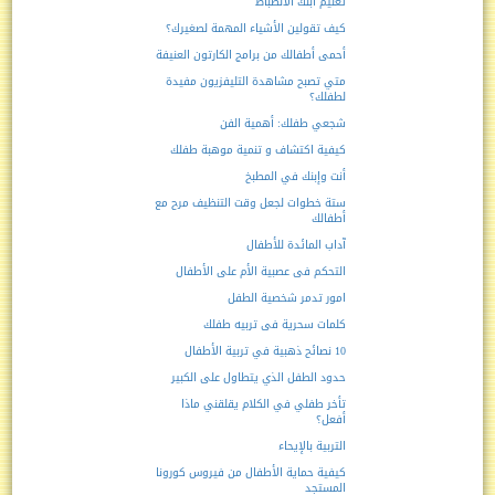
تعليم ابنك الانضباط
كيف تقولين الأشياء المهمة لصغيرك؟
أحمى أطفالك من برامج الكارتون العنيفة
متي تصبح مشاهدة التليفزيون مفيدة
لطفلك؟
شجعي طفلك: أهمية الفن
كيفية اكتشاف و تنمية موهبة طفلك
أنت وإبنك في المطبخ
ستة خطوات لجعل وقت التنظيف مرح مع
أطفالك
آداب المائدة للأطفال
التحكم فى عصبية الأم على الأطفال
امور تدمر شخصية الطفل
كلمات سحرية فى تربيه طفلك
10 نصائح ذهبية في تربية الأطفال
حدود الطفل الذي يتطاول على الكبير
تأخر طفلي في الكلام يقلقني ماذا
أفعل؟
التربية بالإيحاء
كيفية حماية الأطفال من فيروس كورونا
المستجد