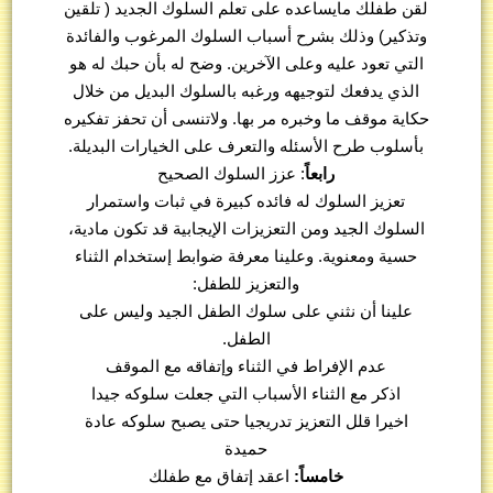
لقن طفلك مايساعده على تعلم السلوك الجديد ( تلقين
وتذكير) وذلك بشرح أسباب السلوك المرغوب والفائدة
التي تعود عليه وعلى الآخرين. وضح له بأن حبك له هو
الذي يدفعك لتوجيهه ورغبه بالسلوك البديل من خلال
حكاية موقف ما وخبره مر بها. ولاتنسى أن تحفز تفكيره
بأسلوب طرح الأسئله والتعرف على الخيارات البديلة.
رابعاً
: عزز السلوك الصحيح
تعزيز السلوك له فائده كبيرة في ثبات واستمرار
السلوك الجيد ومن التعزيزات الإيجابية قد تكون مادية،
حسية ومعنوية. وعلينا معرفة ضوابط إستخدام الثناء
والتعزيز للطفل:
علينا أن نثني على سلوك الطفل الجيد وليس على
الطفل.
عدم الإفراط في الثناء وإتفاقه مع الموقف
اذكر مع الثناء الأسباب التي جعلت سلوكه جيدا
اخيرا قلل التعزيز تدريجيا حتى يصبح سلوكه عادة
حميدة
خامساً:
اعقد إتفاق مع طفلك