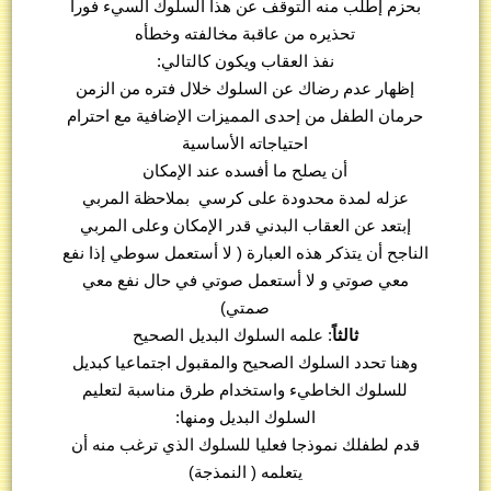
بحزم إطلب منه التوقف عن هذا السلوك السيء فوراً
تحذيره من عاقبة مخالفته وخطأه
نفذ العقاب ويكون كالتالي:
إظهار عدم رضاك عن السلوك خلال فتره من الزمن
حرمان الطفل من إحدى المميزات الإضافية مع احترام
احتياجاته الأساسية
أن يصلح ما أفسده عند الإمكان
عزله لمدة محدودة على كرسي بملاحظة المربي
إبتعد عن العقاب البدني قدر الإمكان وعلى المربي
الناجح أن يتذكر هذه العبارة ( لا أستعمل سوطي إذا نفع
معي صوتي و لا أستعمل صوتي في حال نفع معي
صمتي)
ثالثاً
: علمه السلوك البديل الصحيح
وهنا تحدد السلوك الصحيح والمقبول اجتماعيا كبديل
للسلوك الخاطيء واستخدام طرق مناسبة لتعليم
السلوك البديل ومنها:
قدم لطفلك نموذجا فعليا للسلوك الذي ترغب منه أن
يتعلمه ( النمذجة)