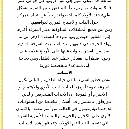
شائعة جداً، وهي تميل إلى بلوغ ذروتها في حوالى عمر
5 -8 سنوات ومن ثم تبدأ بالتناقص. ينمو الضمير بشكل
بطيء عند الأولاد كلما ابتعدوا تدريجياً عن اتجاه يتمركز
حول الذات والإشباع الفوري لدوافعهم.
ومن بين جميع المشكلات السلوكية تعتبر السرقة أكثرها
إثارة للقلق، حيث يرونها نموذجاً للسلوك الإجرامي ما
يولد الخوف في قلوبهم. وإذا استمرت السرقة العادية
بعد سن العشر سنوات فإنها على الأرجح علامة على
وجود اضطراب انفعالي خطير عند الطفل وهي بحاجة
إلى مساعدة متخصصة فورية.
الأسباب:
نقص خطير لشيء ما في حياة الطفل، وبالتالي تكون
السرقة تعويضاً رمزياً لغياب الحب الأبوي والاهتمام أو
الاحترام أو المودة. إن الأحداث المنحرفين والذين
يتورطون باستمرار في أشكال مختلفة من السلوكيات
اللاإجتماعية يكونون في الغالب من أسر تتصف بالإدمان
الأبوي على الكحول والجريمة والتنشئة الأسرية السيئة
التي تتسم بالنبذ التام للأولاد، وتتمظهر هذه الاسباب