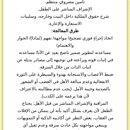
تأمين مصروفٍ منتظم.
الإشراف المباشر على الطفل.
شرح حقوق الملكية داخل البيت وخارجه، وسلبيات
الاستعارة والإعارة.
طرق المعالجة:
اتخاذ إجراءٍ فوري تصحيح/ مواجهة/ تفهم (لماذا)/ الحوار
والاهتمام/
مساعدته لتطوير ضمير ناضج بعيد عن الأنا/ مساعدته
في إثبات قوته وبراعته في توجيهه إلى مصادر بديلة عن
اثبات الذات من خلال السرقة.
ضبط الأعصاب والاستجابة بهدوء والسيطرة على الثورة
الانفعالية وعدم مبالغة الأهل في الغضب أو الشعور
بالصدمة وخيبة الأمل. (يجب عدم مطالبته بالاعتراف
لأن هذا يرغمه على الكذب).
المراقبة والإشراف المباشر من قبل الأهل: يحتاج
الطفل لأن يعرف بشكل أكيد بأنه لن يتمكن من الإفلات
من العقاب، بغض النظر عن أكاذيبه الذكية أو التمويهات.
وينبغي مواجهته بكل حادث سرقة وعدم تقبل أي