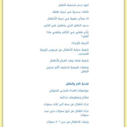
امور تدمر شخصية الطفل
كلمات سحرية فى تربيه طفلك
10 نصائح ذهبية في تربية الأطفال
حدود الطفل الذي يتطاول على الكبير
تأخر طفلي في الكلام يقلقني ماذا
أفعل؟
التربية بالإيحاء
كيفية حماية الأطفال من فيروس كورونا
المستجد
كيفية قضاء وقت الفراغ للأطفال
وصفات طبيعية لتخفيف آلام تسنين
الطفل
تغذية الام والطفل
مواصفات الغذاء الصحى المتوازن
نصائح ومعلومات غذائيه
غذاء اطفال من سنه الى ثلاث سنوات
غذاء اطفال من اربع سنوات حتى ست
سنوات
وجبات للاطفال من سن 7 :9 سنوات