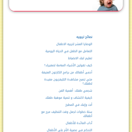
نصائح تربويه
الوصايا العشر لتربيه الاطفال
التعامل مع الطفل في الحياة اليومية
تعليم ابنك الانضباط
كيف تقولين الأشياء المهمة لصغيرك؟
أحمى أطفالك من برامج الكارتون العنيفة
متي تصبح مشاهدة التليفزيون مفيدة
لطفلك؟
شجعي طفلك: أهمية الفن
كيفية اكتشاف و تنمية موهبة طفلك
أنت وإبنك في المطبخ
ستة خطوات لجعل وقت التنظيف مرح مع
أطفالك
آداب المائدة للأطفال
التحكم فى عصبية الأم على الأطفال