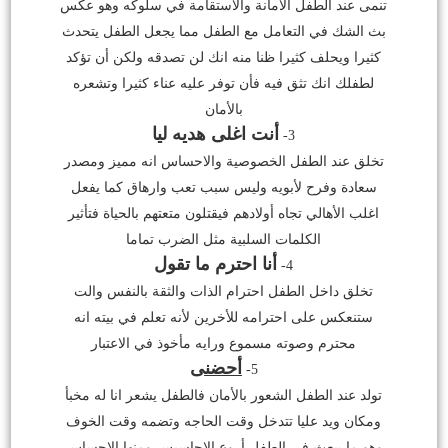
تنمى عند الطفل الأمانة والاستقامة في سلوكه وهو عكس
بث الشك في التعامل مع الطفل مما يجعل الطفل يتحدث
كثيرا ويحلف كثيرا ظنا منه انك لن تصدقه ولكن أن تؤكد
لطفلك انك تثق فيه فأن توفر عليه عناء كثيرا وتشعره
بالأمان
أنت اغلى هديه ليا
3-
تخلق عند الطفل الخصوصية والاحساس انه مميز ومصدر
سعادة وفرح لأبويه وليس سبب تعب وارهاق كما يفعل
اغلب الأهالي تجاه أولادهم فيقتلون متعتهم بالحياة فتأثير
الكلمات السلبية مثل الضرب تماما
أنا احترم ما تقول
4-
تخلق داخل الطفل احترام الذات والثقة بالنفس والت
ستنعكس على احترامه للأخرين لأنه تعلم في بيته انه
محترم وصوته مسموع ورايه مأخوذ في الاعتبار
أحضنى
5-
تولد عند الطفل الشعور بالأمان فالطفل يشعر انا له مخبأ
ومكان ويد عليا تتدخل وقت الحاجه وتضمه وقت الخوف
وهو ما يبعث في الطفل أروع الاحاسيس ومنها الإحساس