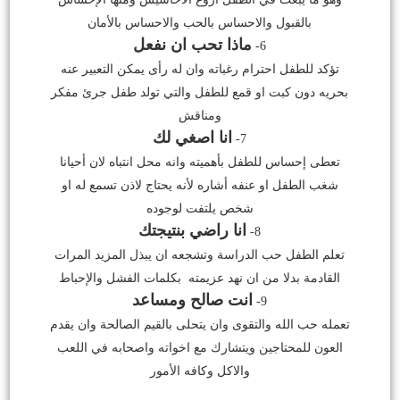
بالقبول والاحساس بالحب والاحساس بالأمان
ماذا تحب ان نفعل
6-
تؤكد للطفل احترام رغباته وان له رأى يمكن التعبير عنه
بحريه دون كبت او قمع للطفل والتي تولد طفل جرئ مفكر
ومناقش
انا اصغي لك
7-
تعطى إحساس للطفل بأهميته وانه محل انتباه لان أحيانا
شغب الطفل او عنفه أشاره لأنه يحتاج لاذن تسمع له او
شخص يلتفت لوجوده
انا راضي بنتيجتك
8-
تعلم الطفل حب الدراسة وتشجعه ان يبذل المزيد المرات
القادمة بدلا من ان نهد عزيمته بكلمات الفشل والإحباط
انت صالح ومساعد
9-
تعمله حب الله والتقوى وان يتحلى بالقيم الصالحة وان يقدم
العون للمحتاجين ويتشارك مع اخواته واصحابه في اللعب
والاكل وكافه الأمور